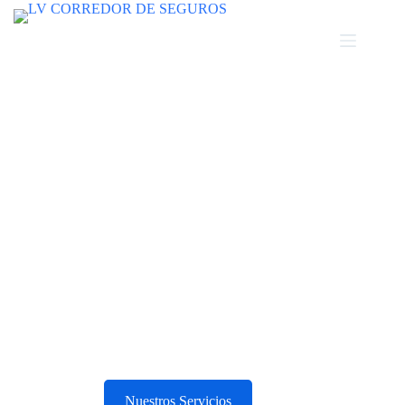
Bienvenidos
Protección Integral para lo
que más Valoras
En LV Asesor y Corredor de Seguros, diseñamos
soluciones a tu medida con el respaldo de las mejores
aseguradoras del país.
Nuestros Servicios